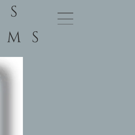
TS
RMS