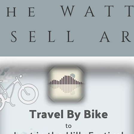
he WAT
SSELL A